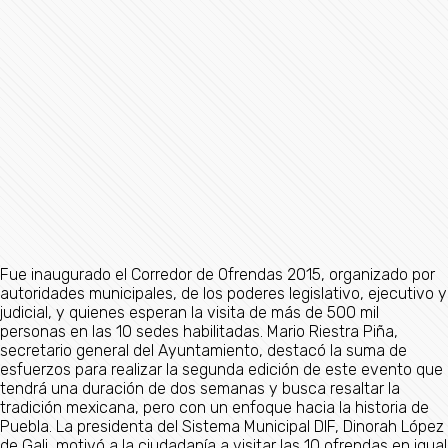
Fue inaugurado el Corredor de Ofrendas 2015, organizado por
autoridades municipales, de los poderes legislativo, ejecutivo y
judicial, y quienes esperan la visita de más de 500 mil
personas en las 10 sedes habilitadas. Mario Riestra Piña,
secretario general del Ayuntamiento, destacó la suma de
esfuerzos para realizar la segunda edición de este evento que
tendrá una duración de dos semanas y busca resaltar la
tradición mexicana, pero con un enfoque hacia la historia de
Puebla. La presidenta del Sistema Municipal DIF, Dinorah López
de Gali, motivó a la ciudadanía a visitar las 10 ofrendas en igual