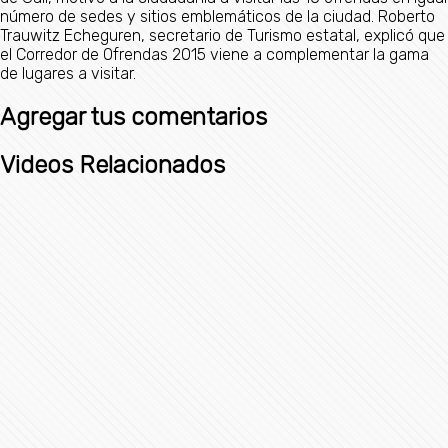
número de sedes y sitios emblemáticos de la ciudad. Roberto
Trauwitz Echeguren, secretario de Turismo estatal, explicó que
el Corredor de Ofrendas 2015 viene a complementar la gama
de lugares a visitar.
Agregar tus comentarios
Videos Relacionados