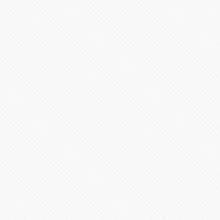
210 Aniversario del #GritoDeIndependencia
96388 Vistas
Camión policial embiste a normalistas en Michoacán
225716 Vistas