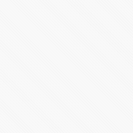
105915 Vistas
#2deOctubre Tlatelolco Las Claves de la Masacre.
Mexico 1968
101277 Vistas