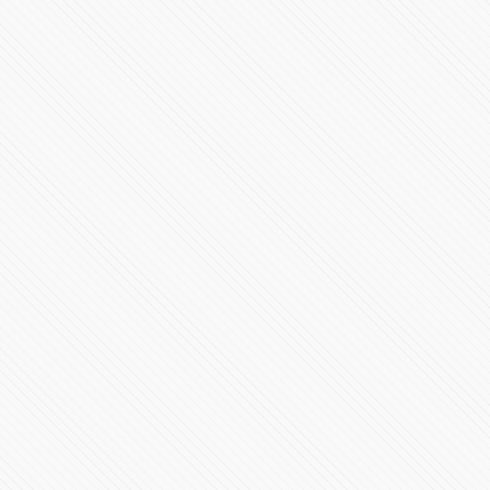
Demandará Barbosa a Lozoya por daño moral, por
difamación
85019 Vistas