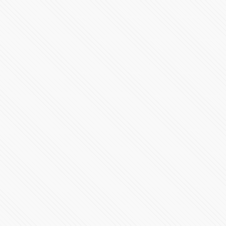
#COVID19 en #México supera 'escenario catastrófico'
80973 Vistas