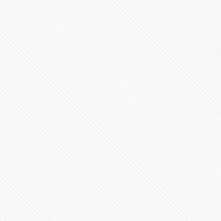
Mortalidad en México por #COVID19 está en nivel similar
a Fase 3
460684 Vistas