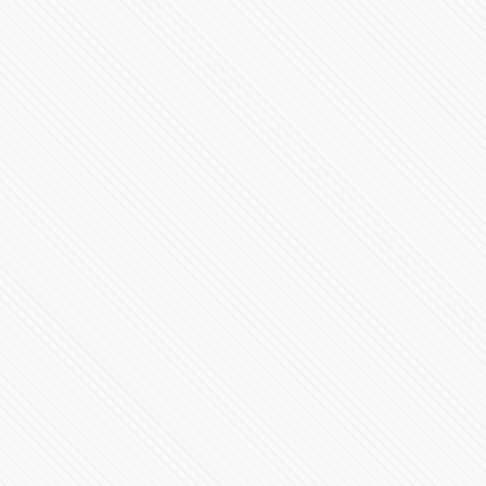
Abrirán transmisión de partidos como local del
#PueblaFC
85887 Vistas