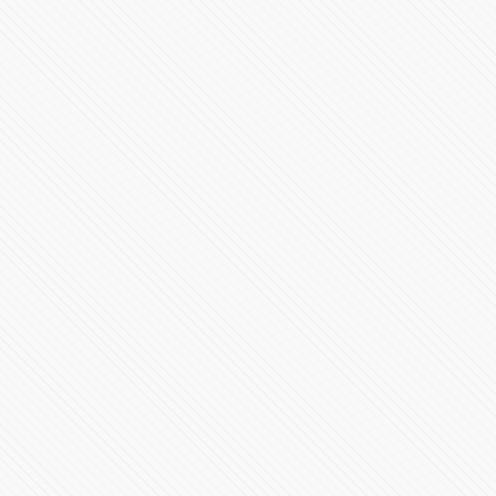
88 hospitalizados tras incendio en rascacielos de Corea
del Sur
79188 Vistas
A #AMLO no le gusta contar la historia completa de la
transición democrática