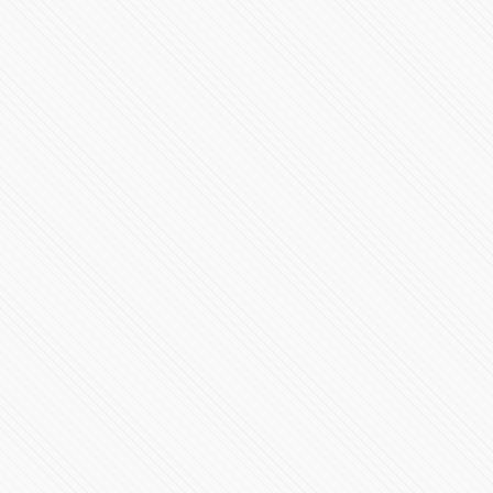
#sismo1985 el desastre natural que sorprendió a toda
la gente
140439 Vistas