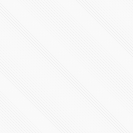
Videoconferencia 22 de Junio Gobierno de Puebla
61366 Vistas
Ian Holm, Bilbo Bolson de El Señor de Los Anillos, ha