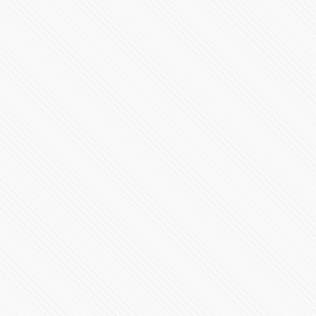
62069 Vistas
SEGOB explicó que aún no hay condiciones para la
reactivación
127857 Vistas