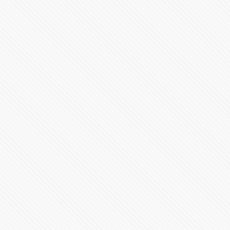
Así Llegó Comando Al Atentado Contra Harfuch
71971 Vistas