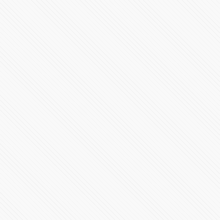
Decreto para cancelar el programa #HoyNoCircula
81990 Vistas