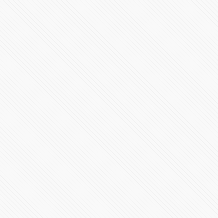
Crash Bandicoot 4: It's About Time: First Gameplay and
Interview
111508 Vistas