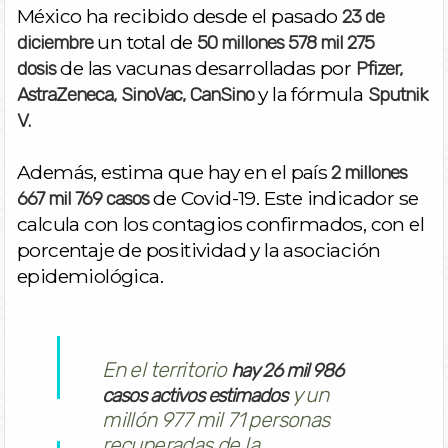
México ha recibido desde el pasado
23 de
un total de
diciembre
50 millones 578 mil 275
de las vacunas desarrolladas por
dosis
Pfizer,
y la fórmula
AstraZeneca, SinoVac, CanSino
Sputnik
V.
Además, estima que hay en el país
2 millones
de Covid-19. Este indicador se
667 mil 769 casos
calcula con los contagios confirmados, con el
porcentaje de positividad y la asociación
epidemiológica.
En el territorio
hay 26 mil 986
y un
casos activos estimados
millón 977 mil 71 personas
recuperadas de la