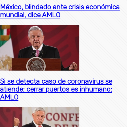
México, blindado ante crisis económica
mundial, dice AMLO
Si se detecta caso de coronavirus se
atiende; cerrar puertos es inhumano:
AMLO