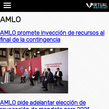
AMLO
AMLO promete inyección de recursos al
final de la contingencia
AMLO pide adelantar elección de