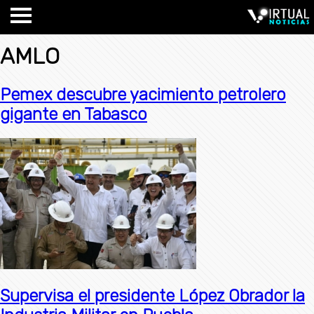
AMLO
Pemex descubre yacimiento petrolero
gigante en Tabasco
Supervisa el presidente López Obrador la