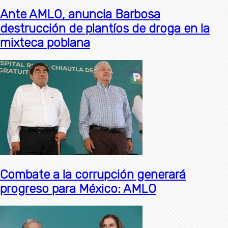
Ante AMLO, anuncia Barbosa
destrucción de plantíos de droga en la
mixteca poblana
Combate a la corrupción generará
progreso para México: AMLO