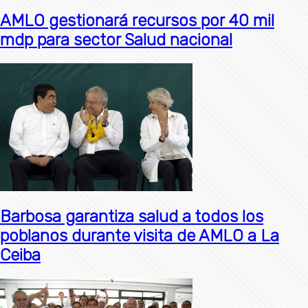
AMLO gestionará recursos por 40 mil
mdp para sector Salud nacional
Barbosa garantiza salud a todos los
poblanos durante visita de AMLO a La
Ceiba