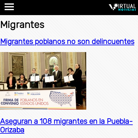
Migrantes
Migrantes poblanos no son delincuentes
Aseguran a 108 migrantes en la Puebla-
Orizaba