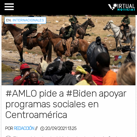
EN:
INTERNACIONALES
#AMLO pide a #Biden apoyar
programas sociales en
Centroamérica
POR
REDACCIÓN
//
20/09/2021 13:25