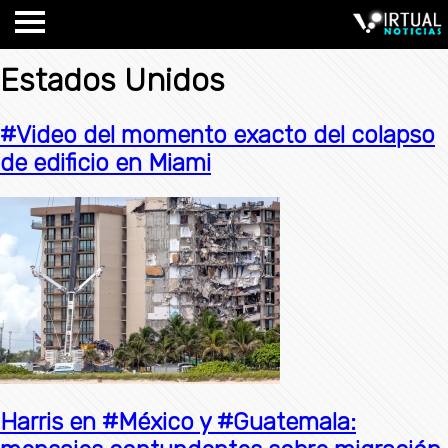
Estados Unidos
#Video del momento exacto del colapso
de edificio en Miami
Harris en #México y #Guatemala: