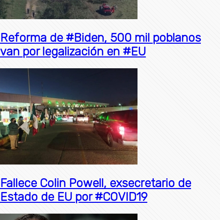
Reforma de #Biden, 500 mil poblanos
van por legalización en #EU
Fallece Colin Powell, exsecretario de
Estado de EU por #COVID19