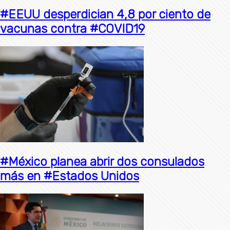
#EEUU desperdician 4,8 por ciento de
vacunas contra #COVID19
#México planea abrir dos consulados
más en #Estados Unidos