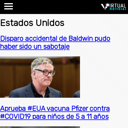
Estados Unidos
Disparo accidental de Baldwin pudo
haber sido un sabotaje
Aprueba #EUA vacuna Pfizer contra
#COVID19 para niños de 5 a 11 años