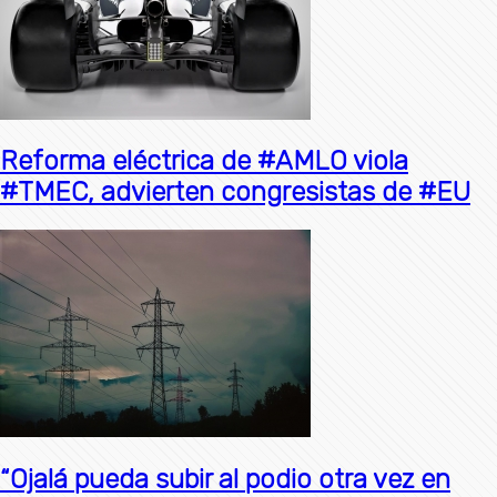
Reforma eléctrica de #AMLO viola
#TMEC, advierten congresistas de #EU
“Ojalá pueda subir al podio otra vez en