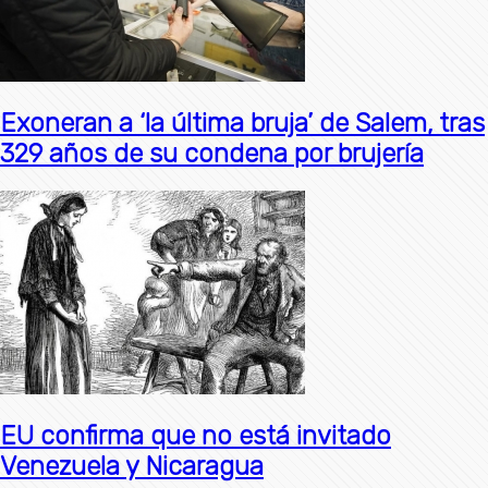
Exoneran a ‘la última bruja’ de Salem, tras
329 años de su condena por brujería
EU confirma que no está invitado
Venezuela y Nicaragua