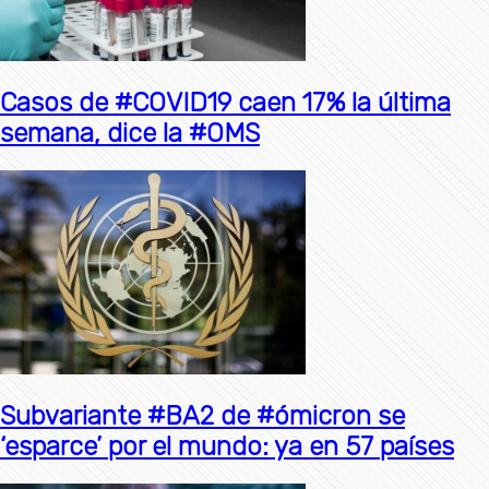
Casos de #COVID19 caen 17% la última
semana, dice la #OMS
Subvariante #BA2 de #ómicron se
‘esparce’ por el mundo: ya en 57 países