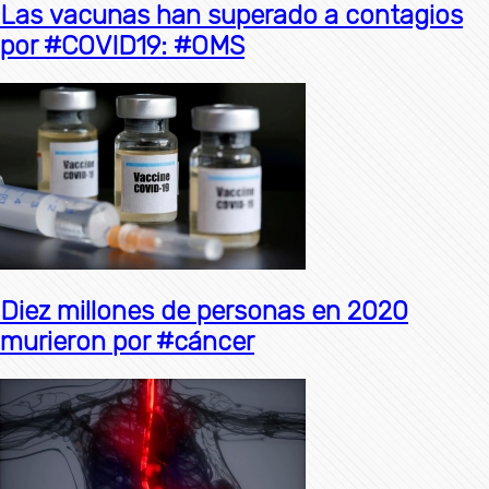
Las vacunas han superado a contagios
por #COVID19: #OMS
Diez millones de personas en 2020
murieron por #cáncer