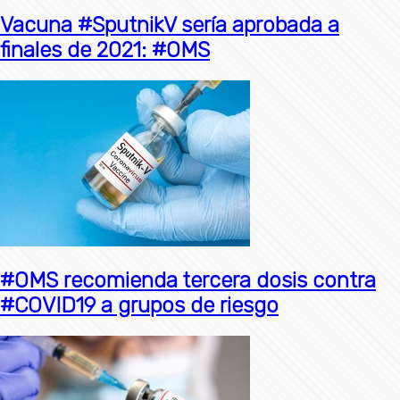
Vacuna #SputnikV sería aprobada a
finales de 2021: #OMS
#OMS recomienda tercera dosis contra
#COVID19 a grupos de riesgo